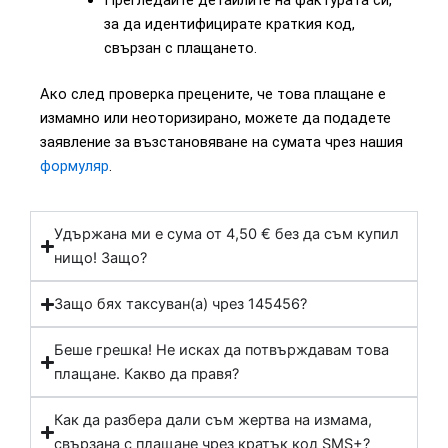
Прегледайте детайлите на фактурата си,
за да идентифицирате краткия код,
свързан с плащането.
Ако след проверка прецените, че това плащане е
измамно или неоторизирано, можете да подадете
заявление за възстановяване на сумата чрез нашия
формуляр
.
Удържана ми е сума от 4,50 € без да съм купил
нищо! Защо?
Защо бях таксуван(а) чрез 145456?
Беше грешка! Не исках да потвърждавам това
плащане. Какво да правя?
Как да разбера дали съм жертва на измама,
свързана с плащане чрез кратък код SMS+?